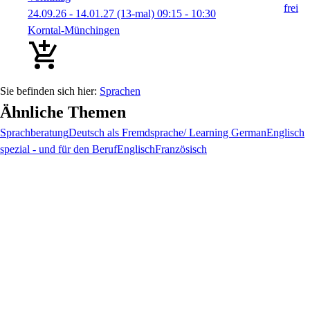
24.09.26 - 14.01.27
(13-mal)
09:15
- 10:30
Korntal-Münchingen
Sprachen
Ähnliche Themen
Sprachberatung
Deutsch als Fremdsprache/ Learning German
Englisch
spezial - und für den Beruf
Englisch
Französisch