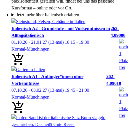
praxisorientiert gestalten will, findet bei uns das passende
Kursformat – online oder vor Ort.
Jetzt mehr über Italienisch erfahren
Italienisch A2 - Grundstufe - mit Vorkenntnissen in
262-
Alltagsitalienisch
4.09000
01.10.26 - 21.01.27
(13-mal)
18:15
- 19:30
Korntal-Münchingen
Italienisch A1 - Anfänger*innen ohne
262-
Vorkenntnisse
4.09010
07.10.26 - 03.02.27
(13-mal)
19:45
- 21:00
Korntal-Münchingen