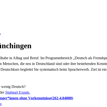
.
ünchingen
Teilhabe in Alltag und Beruf. Im Programmbereich „Deutsch als Fremds
n Menschen, die neu in Deutschland sind oder ihre bestehenden Kenntn
r Deutschkurs begleitet Sie systematisch beim Spracherwerb. Ziel ist e
ur wenig Deutsch?
 der
Stuttgart Expats.
änger*innen ohne Vorkenntnisse
262-4.04000
o