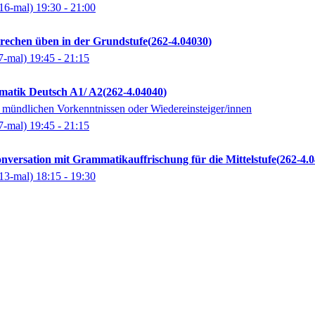
16-mal)
19:30
- 21:00
prechen üben in der Grundstufe
262-4.04030
7-mal)
19:45
- 21:15
matik Deutsch A1/ A2
262-4.04040
 mündlichen Vorkenntnissen oder Wiedereinsteiger/innen
7-mal)
19:45
- 21:15
nversation mit Grammatikauffrischung für die Mittelstufe
262-4.
13-mal)
18:15
- 19:30