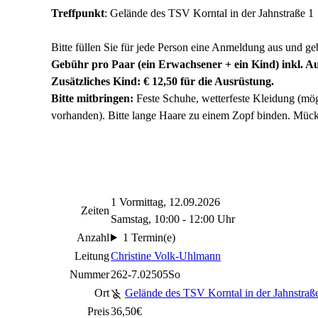
Treffpunkt
: Gelände des TSV Korntal in der Jahnstraße 1
Bitte füllen Sie für jede Person eine Anmeldung aus und ge
Gebühr pro Paar (ein Erwachsener + ein Kind) inkl. A
Zusätzliches Kind: € 12,50 für die Ausrüstung.
Bitte mitbringen:
Feste Schuhe, wetterfeste Kleidung (mö
vorhanden). Bitte lange Haare zu einem Zopf binden. Müc
1 Vormittag, 12.09.2026
Zeiten
Samstag, 10:00 - 12:00 Uhr
Anzahl
1 Termin(e)
Leitung
Christine Volk-Uhlmann
Nummer
262-7.02505So
Ort
Gelände des TSV Korntal in der Jahnstraß
Preis
36,50€