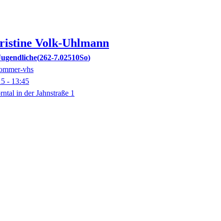
ristine
Volk-Uhlmann
Jugendliche
262-7.02510So
Sommer-vhs
15
- 13:45
tal in der Jahnstraße 1