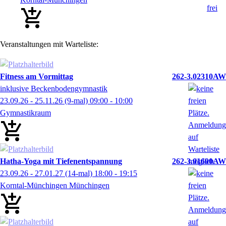
Veranstaltungen mit Warteliste:
Fitness am Vormittag
262-3.02310AW
inklusive Beckenbodengymnastik
23.09.26 - 25.11.26
(9-mal)
09:00
- 10:00
Gymnastikraum
Hatha-Yoga mit Tiefenentspannung
262-3.01600AW
23.09.26 - 27.01.27
(14-mal)
18:00
- 19:15
Korntal-Münchingen Münchingen