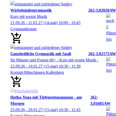
Wirbelsäulengymnastik
262-3.02020AW
Kurs mit wenig Musik
21.09.26 - 11.01.27
(14-mal)
10:00
- 10:45
Gymnastikraum
Ganzheitliche Gymnastik mit Spaß
262-3.02175AW
für Männer und Frauen 60+ - Kurs mit wenig Musik -
22.09.26 - 19.01.27
(15-mal)
10:30
- 11:30
Korntal-Münchingen Kallenberg
Hatha-Yoga mit Tiefenentspannung - am
262-
Morgen
3.01605AW
25.09.26 - 29.01.27
(15-mal)
10:30
- 11:45
Korntal-Münchingen