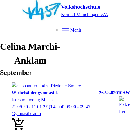
Volkshochschule
Korntal-Münchingen e.V.
Menü
Celina
Marchi-
Anklam
September
Wirbelsäulengymnastik
262-3.02010AW
Kurs mit wenig Musik
21.09.26 - 11.01.27
(14-mal)
09:00
- 09:45
Gymnastikraum