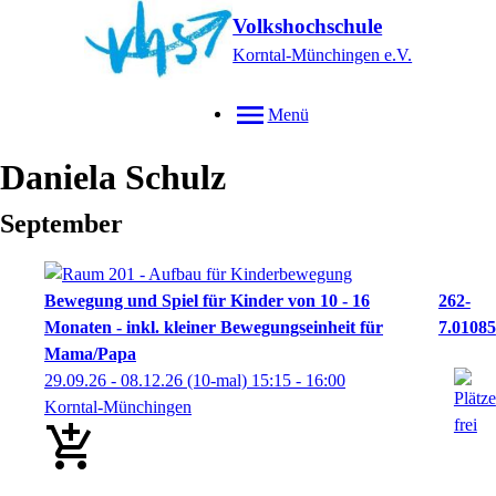
Volkshochschule
Korntal-Münchingen e.V.
Menü
Daniela
Schulz
September
Bewegung und Spiel für Kinder von 10 - 16
262-
Monaten - inkl. kleiner Bewegungseinheit für
7.01085
Mama/Papa
29.09.26 - 08.12.26
(10-mal)
15:15
- 16:00
Korntal-Münchingen