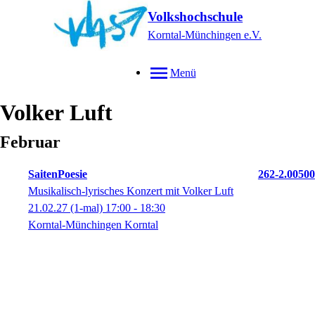
Volkshochschule
Korntal-Münchingen e.V.
Menü
Volker
Luft
Februar
SaitenPoesie
262-2.00500
Musikalisch-lyrisches Konzert mit Volker Luft
21.02.27
(1-mal)
17:00
- 18:30
Korntal-Münchingen Korntal