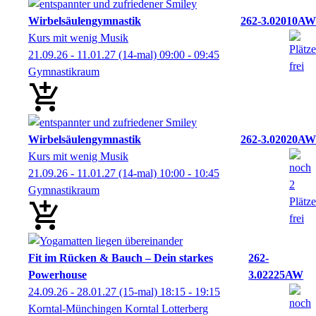
Wirbelsäulengymnastik
262-3.02010AW
Kurs mit wenig Musik
21.09.26 - 11.01.27
(14-mal)
09:00
- 09:45
Gymnastikraum
Wirbelsäulengymnastik
262-3.02020AW
Kurs mit wenig Musik
21.09.26 - 11.01.27
(14-mal)
10:00
- 10:45
Gymnastikraum
Fit im Rücken & Bauch – Dein starkes
262-
Powerhouse
3.02225AW
24.09.26 - 28.01.27
(15-mal)
18:15
- 19:15
Korntal-Münchingen Korntal Lotterberg