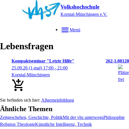
Volkshochschule
Korntal-Münchingen e.V.
Menü
Lebensfragen
Kompaktseminar "Letzte Hilfe"
262-1.08120
25.09.26
(1-mal)
17:00
- 21:00
Korntal-Münchingen
Allgemeinbildung
Ähnliche Themen
Zeitgeschehen, Geschichte, Politik
Mit der vhs unterwegs
Philosophie
Religion Theologie
Künstliche Intelligenz, Technik